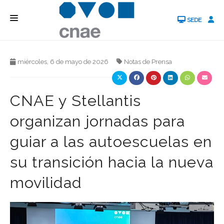
SEDE
QUIENES SOMOS
miércoles, 6 de mayo de 2026
Notas de Prensa
AUTOESCUELAS
CURSOS
CNAE y Stellantis
PXP
organizan jornadas para
PRENSA
guiar a las autoescuelas en
CAP
su transición hacia la nueva
ONCAS
movilidad